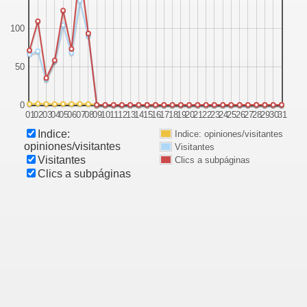
100
50
0
01
02
03
04
05
06
07
08
09
10
11
12
13
14
15
16
17
18
19
20
21
22
23
24
25
26
27
28
29
30
31
Indice:
Indice: opiniones/visitantes
opiniones/visitantes
Visitantes
Visitantes
Clics a subpáginas
Clics a subpáginas
RLOS III
ARLOS IV
ERNANDO VII
N