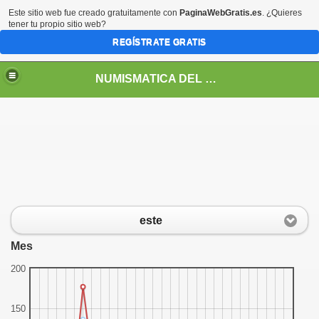
Este sitio web fue creado gratuitamente con
PaginaWebGratis.es
. ¿Quieres
tener tu propio sitio web?
REGÍSTRATE GRATIS
NUMISMATICA DEL PERU
este
Mes
200
DEPENDENCIA Y REPUBLICA
150
RREYNATO