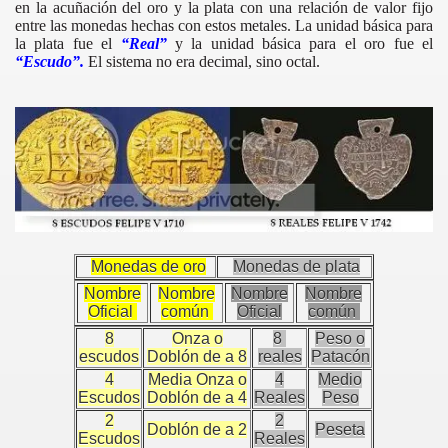
en la acuñación del oro y la plata con una relación de valor fijo
entre las monedas hechas con estos metales. La unidad básica para
la plata fue el
“Real”
y la unidad básica para el oro fue el
“Escudo”.
El sistema no era decimal, sino octal.
RLOS III
Monedas de oro
Monedas de plata
Nombre
Nombre
Nombre
Nombre
ARLOS IV
Oficial
común
Oficial
común
8
Onza o
8
Peso o
escudos
Doblón de a 8
reales
Patacón
4
Media Onza o
4
Medio
ERNANDO VII
Escudos
Doblón de a 4
Reales
Peso
2
2
N
Doblón de a 2
Peseta
Escudos
Reales