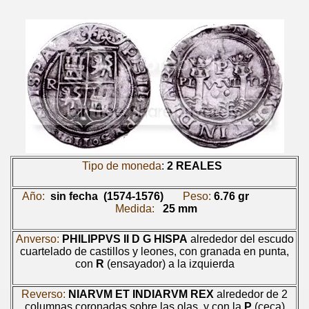
Tipo de moneda
:
2 REALES
Año:
sin fecha
(
1574-1576)
Peso:
6.76 gr
Medida:
25 mm
Anverso:
PHILIPPVS II D G HISPA
alrededor del escudo
cuartelado de castillos y leones, con granada en punta,
con
R
(ensayador) a la izquierda
Reverso:
NIARVM ET INDIARVM REX
alrededor de 2
columnas coronadas sobre las olas, y con la
P
(ceca)