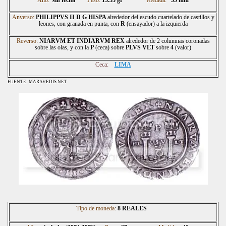
Anverso:
PHILIPPVS II D G HISPA
alrededor del escudo cuartelado de castillos y
leones, con granada en punta, con
R
(ensayador) a la izquierda
Reverso:
NIARVM ET INDIARVM REX
alrededor de 2 columnas coronadas
sobre las olas, y con la
P
(ceca) sobre
PLVS VLT
sobre
4
(valor)
Ceca:
LIMA
FUENTE: MARAVEDIS.NET
Tipo de moneda
:
8 REALES