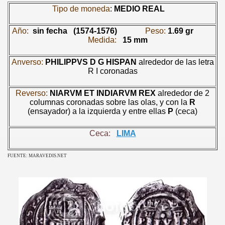
Tipo de moneda
:
MEDIO REAL
Año:
sin fecha
(
1574-1576)
Peso:
1.69 gr
Medida:
15 mm
Anverso:
PHILIPPVS D G HISPAN
alrededor de las letra
R I coronadas
Reverso:
NIARVM ET INDIARVM REX
alrededor de 2
columnas coronadas sobre las olas, y con la
R
(ensayador) a la izquierda y entre ellas
P
(ceca)
Ceca:
LIMA
FUENTE: MARAVEDIS.NET