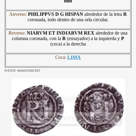
mm
Anverso:
PHILIPPVS D G HISPAN
alrededor de la letra
R
Y ORGULLO DEL PERÚ
coronada, todo dentro de una orla circular.
S NATURALES DEL PERU
Reverso:
NIARVM ET INDIARVM REX
alrededor de una
columna coronada, con la
R
(ensayador) a la izquierda y
P
(ceca) a la derecha
ILVESTRE AMENAZADA DEL PERÚ
 EN EL PROCESO DE INDEPENDENCIA DEL PERÚ
Ceca:
LIMA
TORES DE LA REPÚBLICA - BICENTENARIO 1821-2021
FUENTE: MARAVEDIS.NET
A PRECOLOMBINA PERUANA