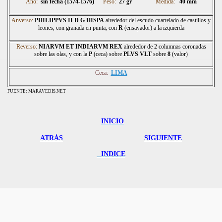
Año:
sin fecha
(
1574-1576)
Peso:
27 gr
Medida:
40 mm
Anverso:
PHILIPPVS II D G HISPA
alrededor del escudo cuartelado de castillos y
leones, con granada en punta, con
R
(ensayador) a la izquierda
Reverso:
NIARVM ET INDIARVM REX
alrededor de 2 columnas coronadas
sobre las olas, y con la
P
(ceca) sobre
PLVS VLT
sobre
8
(valor)
Ceca:
LIMA
FUENTE: MARAVEDIS.NET
INICIO
ATRÁS
SIGUIENTE
INDICE