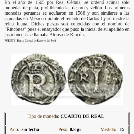
En el año de 1565 por Real Cédula, se ordenó acuñar sólo
monedas de plata, prohibiendo las de oro y vellón. Las primeras
monedas peruanas se acuñaron en 1568 y son similares a las
acuñadas en México durante el reinado de Carlos I y su madre la
reina Juana. Dichas piezas son conocidas con el nombre de
“Rincones” pues el ensayador que puso la inicial de su apellido en
las monedas se llamaba Alonso de Rincón.
FUENTE: Banco Central de Reserva del Perú
RLOS III
ARLOS IV
ERNANDO VII
Tipo de moneda
:
CUARTO DE REAL
N
Año:
sin fecha
Peso:
0.8 gr
Medida:
15