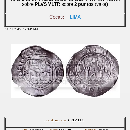
sobre
PLVS VLTR
sobre
2 puntos
(valor)
Cecas:
LIMA
FUENTE: MARAVEDIS.NET
Tipo de moneda
:
4 REALES
Año:
sin fecha
Peso:
13.53 gr
Medida:
35 mm