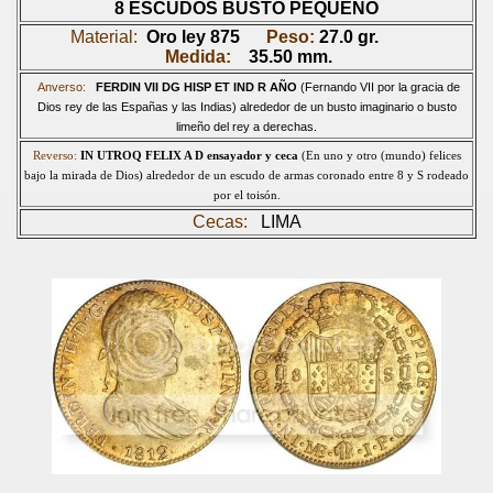
8 ESCUDOS BUSTO PEQUEÑO
Material:
Oro ley 875
Peso:
27.0
gr.
Medida:
35.50 mm.
Anverso:
FERDIN VII DG HISP ET IND R AÑO
(Fernando VII por la gracia de
Dios rey de las Españas y las Indias) alrededor de un busto imaginario o busto
limeño del rey a derecha
s.
Reverso:
IN UTROQ FELIX A D
ensayador y ceca
(En uno y otro (mundo) felices
bajo la mirada de Dios) alrededor de un escudo de armas coronado entre 8 y S rodeado
por el toisón.
Cecas:
LIMA