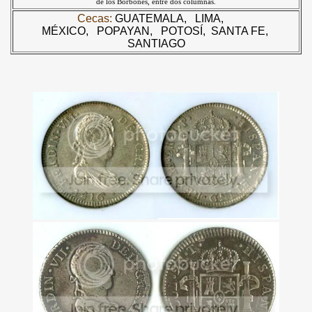
de los Borbones, entre dos columnas.
Cecas:
GUATEMALA,
LIMA,
MÉXICO,
POPAYAN,
POTOSÍ,
SANTA FE,
SANTIAGO