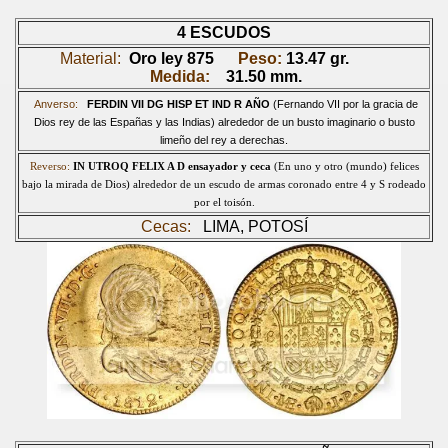
4 ESCUDOS
Material:
Oro ley 875
Peso:
13.47
gr.
Medida:
31.50 mm.
Anverso:
FERDIN VII DG HISP ET IND R AÑO
(Fernando VII por la gracia de
Dios rey de las Españas y las Indias) alrededor de un busto imaginario o busto
limeño del rey a derecha
s.
Reverso:
IN UTROQ FELIX A D
ensayador y ceca
(En uno y otro (mundo) felices
bajo la mirada de Dios) alrededor de un escudo de armas coronado entre 4 y S rodeado
por el toisón.
Cecas:
LIMA, POT
OSÍ