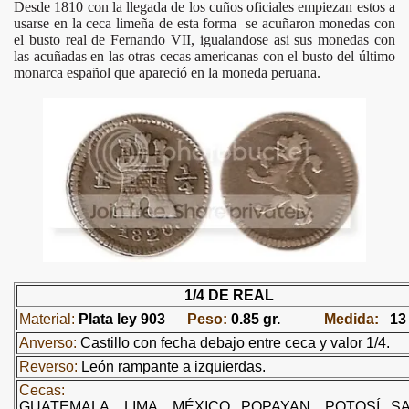
Desde 1810 con la llegada de los cuños oficiales empiezan estos a
usarse en la ceca limeña de esta forma se acuñaron monedas con
el busto real de Fernando VII, igualandose asi sus monedas con
las acuñadas en las otras cecas americanas con el busto del último
monarca español que apareció en la moneda peruana.
RLOS III
ARLOS IV
1/4 DE REAL
Material:
Plata ley 903
Peso:
0.85 gr.
Medida:
13
Anverso:
Castillo con fecha debajo entre ceca y valor 1/4.
ERNANDO VII
Reverso:
León rampante a izquierdas.
N
Cecas:
GUATEMALA,
LIMA,
MÉXICO,
POPAYAN,
POTOSÍ,
S