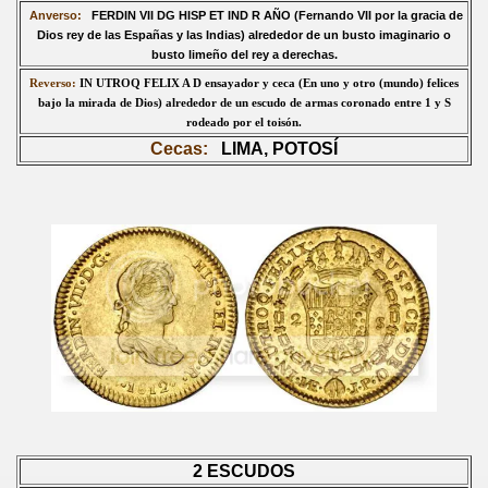
Anverso:
FERDIN VII DG HISP ET IND R AÑO
(Fernando VII por la gracia de
Dios rey de las Españas y las Indias) alrededor de un busto imaginario o
busto limeño del rey a derecha
s.
Reverso:
IN UTROQ FELIX A D
ensayador y ceca
(En uno y otro (mundo) felices
bajo la mirada de Dios) alrededor de un escudo de armas coronado entre 1 y S
rodeado por el toisón.
Cecas:
LIMA, POT
OSÍ
2 ESCUDOS