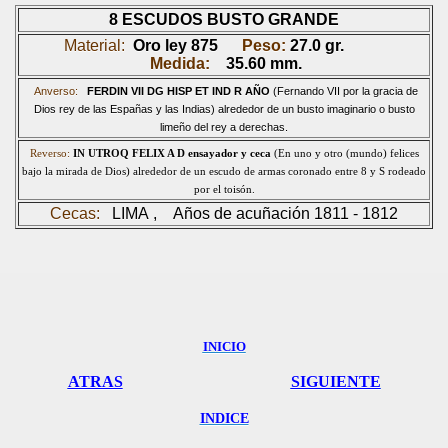
8 ESCUDOS BUSTO GRANDE
Material:
Oro ley 875
Peso:
27.0
gr.
Medida:
35.60 mm.
Anverso:
FERDIN VII DG HISP ET IND R AÑO
(Fernando VII por la gracia de
Dios rey de las Españas y las Indias) alrededor de un busto imaginario o busto
limeño del rey a derecha
s.
Reverso:
IN UTROQ FELIX A D
ensayador y ceca
(En uno y otro (mundo) felices
bajo la mirada de Dios) alrededor de un escudo de armas coronado entre 8 y S rodeado
por el toisón.
Cecas:
LIMA , Años de acuñación 1811 - 1812
INICIO
ATRAS
SIGUIENTE
INDICE