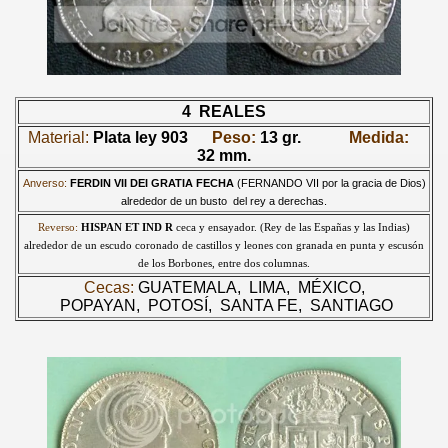
4 REALES
Material:
Plata ley 903
Peso:
13 gr.
Medida:
32 mm.
Anverso:
FERDIN VII DEI GRATIA FECHA
(FERNANDO VII por la gracia de Dios)
alrededor de un busto del rey a derechas.
Reverso:
HISPAN ET IND R
ceca y ensayador. (Rey de las Españas y las Indias)
alrededor de un escudo coronado de castillos y leones con granada en punta y escusón
de los Borbones, entre dos columnas.
Cecas:
GUATEMALA,
LIMA,
MÉXICO,
POPAYAN,
POTOSÍ,
SANTA FE, SANTIAGO