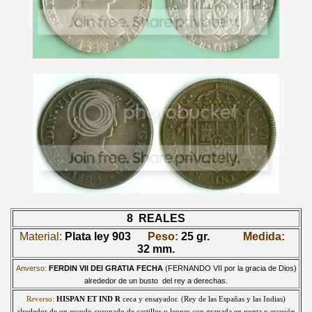
8 REALES
Material:
Plata ley 903
Peso:
25 gr.
Medida:
32 mm.
Anverso:
FERDIN VII DEI GRATIA FECHA
(FERNANDO VII por la gracia de Dios)
alrededor de un busto del rey a derechas.
Reverso:
HISPAN ET IND R
ceca y ensayador. (Rey de las Españas y las Indias)
alrededor de un escudo coronado de castillos y leones con granada en punta y escusón