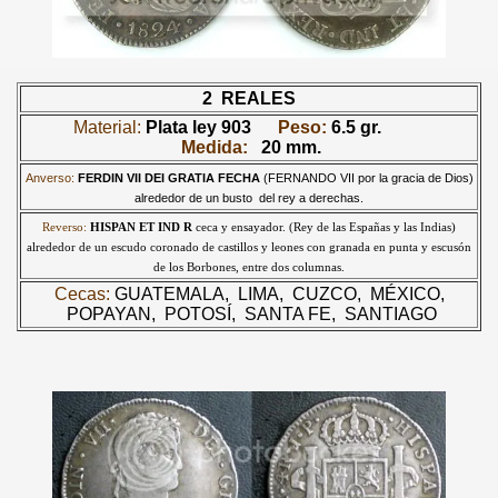
2 REALES
Material:
Plata ley 903
Peso:
6.5 gr.
Medida:
20
mm.
Anverso:
FERDIN VII DEI GRATIA FECHA
(FERNANDO VII por la gracia de Dios)
alrededor de un busto del rey a derechas.
Reverso:
HISPAN ET IND R
ceca y ensayador. (Rey de las Españas y las Indias)
alrededor de un escudo coronado de castillos y leones con granada en punta y escusón
de los Borbones, entre dos columnas.
Cecas:
GUATEMALA,
LIMA,
CUZCO, MÉXICO,
POPAYAN,
POTOSÍ,
SANTA FE, SANTIAGO