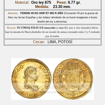
Material:
Oro ley 875
Peso:
6.77
gr.
Medida:
23.30 mm.
Anverso:
FERDIN VII DG HISP ET IND R AÑO
(Fernando VII por la gracia de
Dios rey de las Españas y las Indias) alrededor de un busto imaginario o busto
limeño del rey a derecha
s.
Reverso:
IN UTROQ FELIX A D
ensayador y ceca
(En uno y otro (mundo) felices
bajo la mirada de Dios) alrededor de un escudo de armas coronado entre 2 y S rodeado
por el toisón.
Cecas:
LIMA, POT
OSÍ