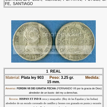
FE, SANTIAGO
Y ORGULLO DEL PERÚ
S NATURALES DEL PERU
ILVESTRE AMENAZADA DEL PERÚ
 EN EL PROCESO DE INDEPENDENCIA DEL PERÚ
TORES DE LA REPÚBLICA - BICENTENARIO 1821-2021
A PRECOLOMBINA PERUANA
1 REAL
Material:
Plata ley 903
Peso:
3.25 gr.
Medida:
15 mm.
Anverso:
FERDIN VII DEI GRATIA FECHA
(FERNANDO VII por la gracia de Dios)
alrededor de un busto del rey a derechas.
Reverso:
HISPAN ET IND R
ceca y ensayador. (Rey de las Españas y las Indias)
alrededor de un escudo coronado de castillos y leones con granada en punta y escusón