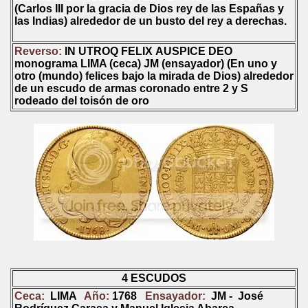
(Carlos III por la gracia de Dios rey de las Españas y
las Indias) alrededor de un busto del rey a derechas.
Reverso:
IN UTROQ FELIX
AUSPICE DEO
monograma LIMA
(ceca)
JM
(ensayador) (
En uno y
otro (mundo) felices bajo la mirada de Dios
) alrededor
de un
escudo de armas coronado entre
2
y
S
rodeado del toisón de oro
4 ESCUDOS
Ceca:
LIMA
Año:
1768
Ensayador:
JM - José