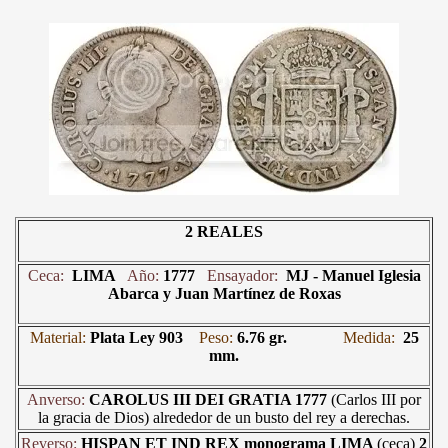
2 REALES
Ceca:
LIMA
Año:
1777
Ensayador:
MJ -
Manuel Iglesia
Abarca y Juan Martínez de Roxas
Material:
Plata Ley 903
Peso:
6.76 gr.
Medida:
25
mm.
Anverso:
CAROLUS III DEI GRATIA 1777
(Carlos III por
la gracia de Dios) alrededor de un busto del rey a derechas.
Reverso:
HISPAN ET IND REX monograma LIMA
(ceca)
2