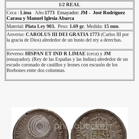
1/2 REAL
Ceca :
Lima
Año:
1773
Ensayador:
JM - José Rodríguez
Carasa y Manuel Iglesia Abarca
Y ORGULLO DEL PERÚ
Material:
Plata Ley 903.
Peso:
1.69 gr
. Medida:
15 mm
.
S NATURALES DEL PERU
Anverso:
CAROLUS III DEI GRATIA 1773
(Carlos III por
la gracia de Dios) alrededor de un busto del rey a derechas.
ILVESTRE AMENAZADA DEL PERÚ
Reverso:
HISPAN ET IND R
LIMAE
(ceca) y
JM
 EN EL PROCESO DE INDEPENDENCIA DEL PERÚ
(ensayador). (Rey de las Españas y las Indias) alrededor de un
escudo coronado de castillos y leones con escusón de los
Borbones entre dos columnas.
TORES DE LA REPÚBLICA - BICENTENARIO 1821-2021
A PRECOLOMBINA PERUANA