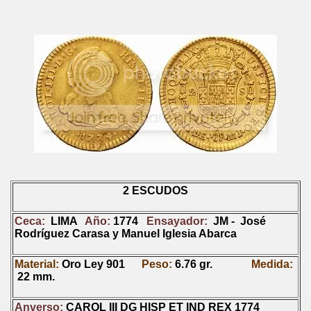
2 ESCUDOS
Ceca:
LIMA
Año:
1774
Ensayador:
JM - José
Rodríguez Carasa y Manuel Iglesia Abarca
Material:
Oro Ley 901
Peso:
6.76 gr.
Medida:
22 mm.
Anverso:
CAROL III DG HISP ET IND REX 1774