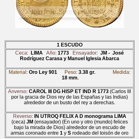
1 ESCUDO
Ceca:
LIMA
Año:
1773
Ensayador:
JM - José
Rodríguez Carasa y Manuel Iglesia Abarca
Material:
Oro Ley 901
Peso:
3.38 gr.
Medida:
18 mm.
Anverso:
CAROL III DG HISP ET IND R 1773
(Carlos III
por la gracia de Dios rey de las Españas y las Indias)
alrededor de un busto del rey a derechas.
Reverso:
IN UTROQ FELIX A D
monograma LIMA
(ceca)
JM
(ensayador)
(
En uno y otro (mundo) felices
bajo la mirada de Dios
) alrededor de un
escudo de
armas coronado entre
1
y
S
rodeado del toisón de oro