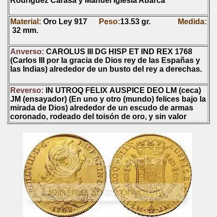
Rodríguez Carasa y Manuel Iglesia Abarca
Material:
Oro Ley 917
Peso:
13.53
gr.
Medida:
32 mm.
Anverso:
CAROLUS III DG HISP ET IND REX 1768
(Carlos III por la gracia de Dios rey de las Españas y
las Indias) alrededor de un busto del rey a derechas.
Reverso:
IN UTROQ FELIX
AUSPICE DEO
LM
(ceca)
JM
(ensayador) (
En uno y otro (mundo) felices bajo la
mirada de Dios
) alrededor de un
escudo de armas
coronado, rodeado del toisón de oro, y sin valor