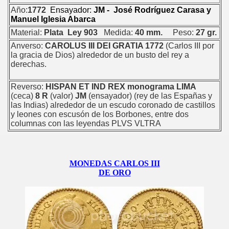
Año:
1772
Ensayador:
JM - José Rodríguez Carasa y
Manuel Iglesia Abarca
Material:
Plata Ley 903
Medida:
40 mm.
Peso:
27 gr.
Anverso:
CAROLUS III DEI GRATIA 1772
(Carlos III por
la gracia de Dios) alrededor de un busto del rey a
derechas.
Reverso:
HISPAN ET IND REX monograma LIMA
(ceca)
8 R
(valor)
JM
(ensayador) (rey de las Españas y
las Indias) alrededor de un escudo coronado de castillos
y leones con escusón de los Borbones, entre dos
columnas con las leyendas PLVS VLTRA
MONEDAS CARLOS III
DE ORO