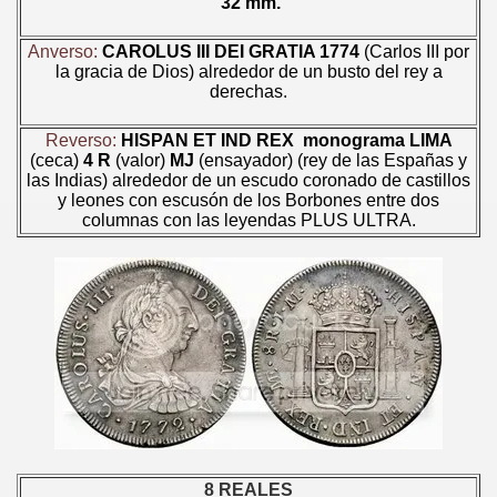
32 mm.
Anverso:
CAROLUS III DEI GRATIA 1774
(Carlos III por
la gracia de Dios) alrededor de un busto del rey a
derechas.
Reverso:
HISPAN ET IND REX
monograma LIMA
(ceca)
4 R
(valor)
MJ
(ensayador) (rey de las Españas y
las Indias) alrededor de un escudo coronado de castillos
y leones con escusón de los Borbones entre dos
columnas con las leyendas PLUS ULTRA.
8 REALES