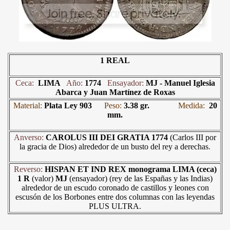
1 REAL
Ceca:
LIMA
Año:
1774
Ensayador:
MJ -
Manuel Iglesia
Abarca y Juan Martínez de Roxas
Material:
Plata Ley 903
Peso:
3.38 gr.
Medida:
20
mm.
Anverso:
CAROLUS III DEI GRATIA 1774
(Carlos III por
la gracia de Dios) alrededor de un busto del rey a derechas
.
Reverso:
HISPAN ET IND REX
monograma LIMA
(ceca)
1 R
(valor)
MJ
(ensayador) (rey de las Españas y las Indias)
alrededor de un escudo coronado de castillos y leones con
escusón de los Borbones entre dos columnas con las leyendas
PLUS ULTRA.