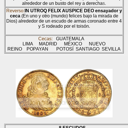
alrededor de un busto del rey a derecha
s.
Reverso:
IN UTROQ FELIX AUSPICE DEO
ensayador y
ceca
(En uno y otro (mundo) felices bajo la mirada de
Dios) alrededor de un escudo de armas coronado entre 4
y S rodeado
por el toisón.
Cecas:
GUATEMALA
LIMA
MADRID
MÉXICO
NUEVO
REINO
POPAYAN
POTOSÍ
SANTIAGO SEVILLA
8 ESCUDOS