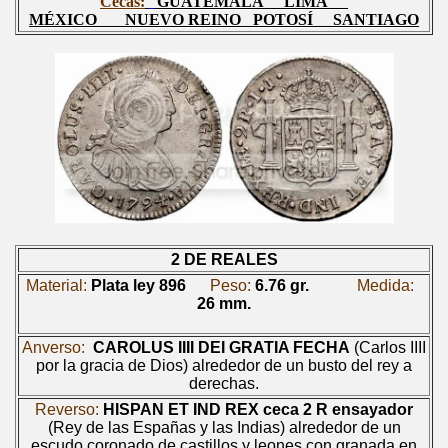
Cecas:
GUATEMALA
LIMA
MÉXICO
NUEVO REINO
POTOSÍ
SANTIAGO
2 DE REALES
Material:
Plata ley 896
Peso:
6.76 gr.
Medida:
26 mm.
Anverso:
CAROLUS IIII DEI GRATIA FECHA
(Carlos IIII
por la gracia de Dios) alrededor de un busto del rey a
derechas.
Reverso:
HISPAN ET IND REX
ceca
2 R
ensayador
(Rey de las Españas y las Indias) alrededor de un
escudo coronado de castillos y leones con granada en