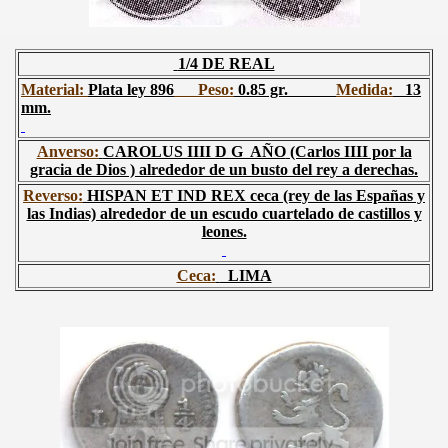
1/4 DE REAL
Material:
Plata ley 896
Peso:
0.85 gr.
Medida:
13
mm.
Anverso:
CAROLUS IIII D G AÑO
(Carlos IIII por la
gracia de Dios ) alrededor de un busto del rey a derechas.
Reverso:
HISPAN ET IND REX
ceca (rey de las Españas y
las Indias) alrededor de un escudo cuartelado de castillos y
leones.
Ceca:
LIMA