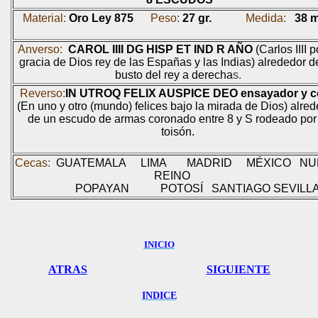
Material:
Oro Ley 875
Peso:
27 gr.
Medida:
38 
Anverso:
CAROL IIII DG HISP ET IND R AÑO
(Carlos IIII p
gracia de Dios rey de las Españas y las Indias) alrededor d
busto del rey a derecha
s.
Reverso:
IN UTROQ FELIX AUSPICE DEO
ensayador y c
(En uno y otro (mundo) felices bajo la mirada de Dios) alre
de un escudo de armas coronado entre 8 y S rodeado
por 
toisón.
Cecas:
GUATEMALA
LIMA
MADRID
MÉXICO
NU
REINO
POPAYAN
POTOSÍ
SANTIAGO SEVILL
INICIO
ATRAS
SIGUIENTE
INDICE