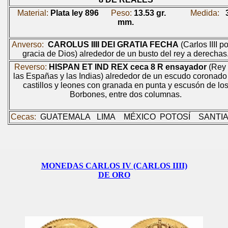
Material:
Plata ley 896
Peso:
13.53 gr.
Medida:
mm.
Anverso:
CAROLUS IIII DEI GRATIA FECHA
(Carlos IIII po
gracia de Dios) alrededor de un busto del rey a derechas
Reverso:
HISPAN ET IND REX
ceca
8 R
ensayador
(Rey
las Españas y las Indias) alrededor de un escudo coronado
castillos y leones con granada en punta y escusón de lo
Borbones, entre dos columnas.
Cecas:
GUATEMALA
LIMA
MÉXICO
POTOSÍ
SANTI
MONEDAS CARLOS IV (CARLOS IIII)
DE ORO