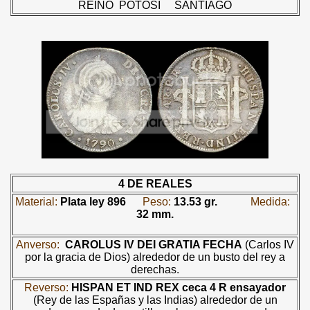
REINO PO
TOSÍ
SANTIAGO
4 DE REALES
Material:
Plata ley 896
Peso:
13.53 gr.
Medida:
32 mm.
Anverso:
CAROLUS IV DEI GRATIA FECHA
(Carlos IV
por la gracia de Dios) alrededor de un busto del rey a
derechas.
Reverso:
HISPAN ET IND REX
ceca
4 R
ensayador
(Rey de las Españas y las Indias) alrededor de un