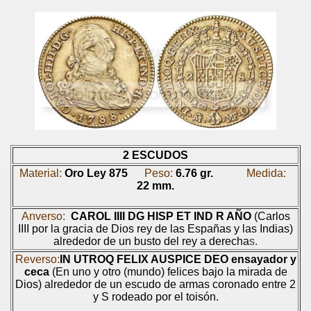
2 ESCUDOS
Material:
Oro Ley 875
Peso:
6.76 gr.
Medida:
22 mm.
Anverso:
CAROL IIII DG HISP ET IND R AÑO
(Carlos
IIII por la gracia de Dios rey de las Españas y las Indias)
alrededor de un busto del rey a derecha
s.
Reverso:
IN UTROQ FELIX AUSPICE DEO
ensayador y
ceca
(En uno y otro (mundo) felices bajo la mirada de
Dios) alrededor de un escudo de armas coronado entre 2
y S rodeado
por el toisón.