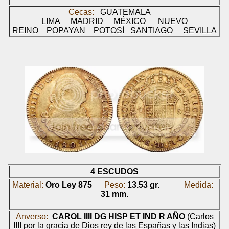
Cecas:
GUATEMALA
LIMA
MADRID
MÉXICO
NUEVO
REINO
POPAYAN
POTOSÍ
SANTIAGO SEVILLA
4 ESCUDOS
Material:
Oro Ley 875
Peso:
13.53 gr.
Medida:
31 mm.
Anverso:
CAROL IIII DG HISP ET IND R AÑO
(Carlos
IIII por la gracia de Dios rey de las Españas y las Indias)