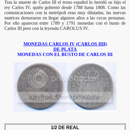
Tras la muerte de Carlos III el trono español lo heredó su hijo el
rey Carlos IV, quién gobernó desde 1788 hasta 1808. Como las
comunicaciones con la metrópoli eran muy dilatadas, las nuevas
matrices demoraron en llegar algunos años a las cecas peruanas.
Por ello aparecen entre 1789 y 1791 monedas con el busto de
Carlos III pero con la leyenda CAROLUS IV.
MONEDAS CARLOS IV (CARLOS IIII)
DE
PLATA
MONEDAS CON EL BUSTO DE CARLOS III
RLOS III
ARLOS IV
ERNANDO VII
N
1/2 DE REAL