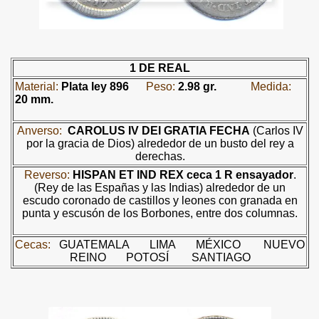
1 DE REAL
Material:
Plata ley 896
Peso:
2.98 gr.
Medida:
20 mm.
Anverso:
CAROLUS IV DEI GRATIA FECHA
(Carlos IV
por la gracia de Dios) alrededor de un busto del rey a
derechas.
Reverso:
HISPAN ET IND REX
ceca
1 R
ensayador
.
(Rey de las Españas y las Indias) alrededor de un
escudo coronado de castillos y leones con granada en
punta y escusón de los Borbones, entre dos columnas.
Cecas:
GUATEMALA
LIMA
MÉXICO
NUEVO
REINO
POTOSÍ
SANTIAGO