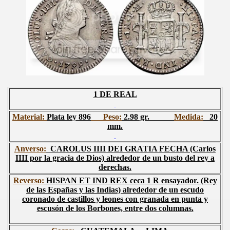
1 DE REAL
Material:
Plata ley 896
Peso:
2.98 gr.
Medida:
20
mm.
Anverso:
CAROLUS IIII DEI GRATIA FECHA
(Carlos
IIII por la gracia de Dios) alrededor de un busto del rey a
derechas.
Reverso:
HISPAN ET IND REX
ceca
1 R
ensayador
. (Rey
de las Españas y las Indias) alrededor de un escudo
coronado de castillos y leones con granada en punta y
escusón de los Borbones, entre dos columnas.