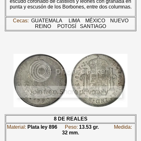
escudo coronado de castillos y leones con granada en
punta y escusón de los Borbones, entre dos columnas.
Cecas:
GUATEMALA
LIMA
MÉXICO
NUEVO
REINO
POTOSÍ
SANTIAGO
8 DE REALES
Material:
Plata ley 896
Peso:
13.53 gr.
Medida:
32 mm.