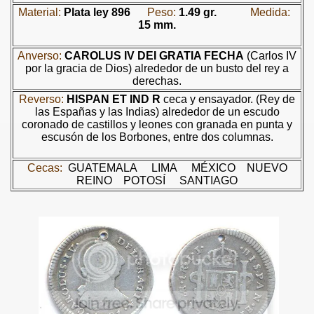
Material:
Plata ley 896
Peso:
1.49 gr.
Medida:
15 mm.
Y ORGULLO DEL PERÚ
Anverso:
CAROLUS IV DEI GRATIA FECHA
(Carlos IV
por la gracia de Dios) alrededor de un busto del rey a
S NATURALES DEL PERU
derechas.
Reverso:
HISPAN ET IND R
ceca y ensayador. (Rey de
ILVESTRE AMENAZADA DEL PERÚ
las Españas y las Indias) alrededor de un escudo
coronado de castillos y leones con granada en punta y
 EN EL PROCESO DE INDEPENDENCIA DEL PERÚ
escusón de los Borbones, entre dos columnas.
TORES DE LA REPÚBLICA - BICENTENARIO 1821-2021
Cecas:
GUATEMALA
LIMA
MÉXICO
NUEVO
REINO
POTOSÍ
SANTIAGO
A PRECOLOMBINA PERUANA