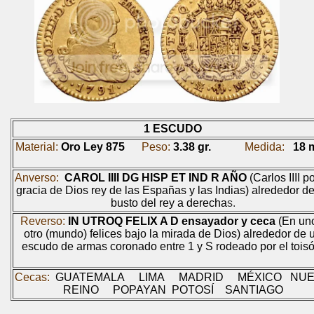
1 ESCUDO
Material:
Oro Ley 875
Peso:
3.38 gr.
Medida:
18 
Anverso:
CAROL IIII DG HISP ET IND R AÑO
(Carlos IIII po
gracia de Dios rey de las Españas y las Indias) alrededor d
busto del rey a derecha
s.
Reverso:
IN UTROQ FELIX A D
ensayador y ceca
(En un
otro (mundo) felices bajo la mirada de Dios) alrededor de 
escudo de armas coronado entre 1 y S rodeado por el toisó
Cecas:
GUATEMALA
LIMA
MADRID
MÉXICO
NUE
REINO
POPAYAN
POTOSÍ
SANTIAGO