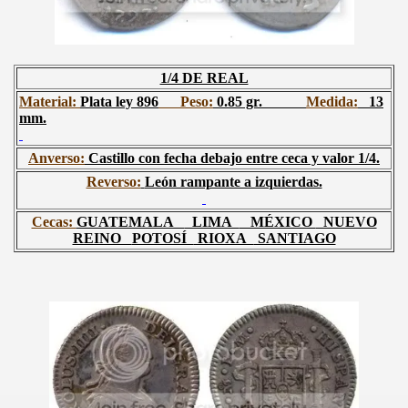
1/4 DE REAL
Material:
Plata ley 896
Peso:
0.85 gr.
Medida:
13
mm.
Anverso:
Castillo con fecha debajo entre ceca y valor 1/4.
Reverso:
León rampante a izquierdas.
Cecas:
GUATEMALA
LIMA
MÉXICO
NUEVO
REINO
POTOSÍ
RIOXA
SANTIAGO