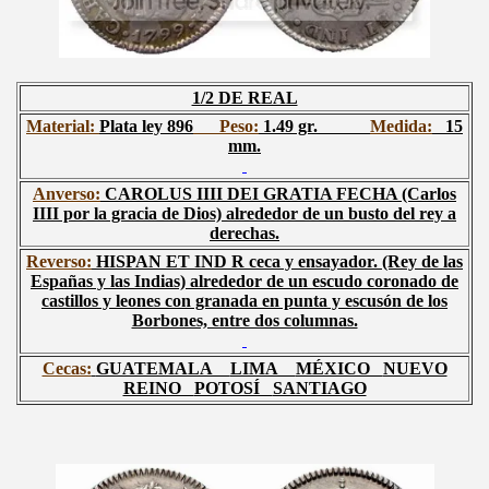
1/2 DE REAL
Material:
Plata ley 896
Peso:
1.49 gr.
Medida:
15
mm.
Anverso:
CAROLUS IIII DEI GRATIA FECHA
(Carlos
IIII por la gracia de Dios) alrededor de un busto del rey a
derechas.
Reverso:
HISPAN ET IND R
ceca y ensayador. (Rey de las
Españas y las Indias) alrededor de un escudo coronado de
castillos y leones con granada en punta y escusón de los
Borbones, entre dos columnas.
Cecas:
GUATEMALA
LIMA
MÉXICO
NUEVO
REINO
POTOSÍ
SANTIAGO