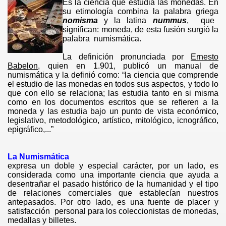
Es la ciencia que estudia las monedas. En
su etimología combina la palabra griega
nomisma
y la latina
nummus
, que
significan: moneda, de esta fusión surgió la
palabra numismática.
La definición pronunciada por
Ernesto
Babelon
, quien en 1.901, publicó un manual de
numismática y la definió como: “la ciencia que comprende
el estudio de las monedas en todos sus aspectos, y todo lo
que con ello se relaciona; las estudia tanto en si misma
como en los documentos escritos que se refieren a la
moneda y las estudia bajo un punto de vista económico,
legislativo, metodológico, artístico, mitológico, icnográfico,
RLOS III
epigráfico,...”
ARLOS IV
La Numismática
expresa un doble y especial carácter, por un lado, es
considerada como una importante ciencia que ayuda a
desentrañar el pasado histórico de la humanidad y el tipo
ERNANDO VII
de relaciones comerciales que establecían nuestros
antepasados. Por otro lado, es una fuente de placer y
satisfacción personal para los coleccionistas de monedas,
N
medallas y billetes.