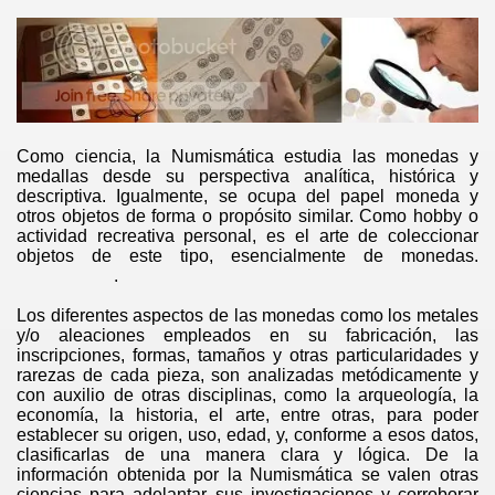
Y ORGULLO DEL PERÚ
S NATURALES DEL PERU
Como ciencia, la Numismática estudia las monedas y
ILVESTRE AMENAZADA DEL PERÚ
medallas desde su perspectiva analítica, histórica y
descriptiva. Igualmente, se ocupa del papel moneda y
 EN EL PROCESO DE INDEPENDENCIA DEL PERÚ
otros objetos de forma o propósito similar. Como hobby o
actividad recreativa personal, es el arte de coleccionar
TORES DE LA REPÚBLICA - BICENTENARIO 1821-2021
objetos de este tipo, esencialmente de monedas.
.
A PRECOLOMBINA PERUANA
Los diferentes aspectos de las monedas como los metales
y/o aleaciones empleados en su fabricación, las
inscripciones, formas, tamaños y otras particularidades y
rarezas de cada pieza, son analizadas metódicamente y
con auxilio de otras disciplinas, como la arqueología, la
economía, la historia, el arte, entre otras, para poder
establecer su origen, uso, edad, y, conforme a esos datos,
clasificarlas de una manera clara y lógica. De la
información obtenida por la Numismática se valen otras
ciencias para adelantar sus investigaciones y corroborar